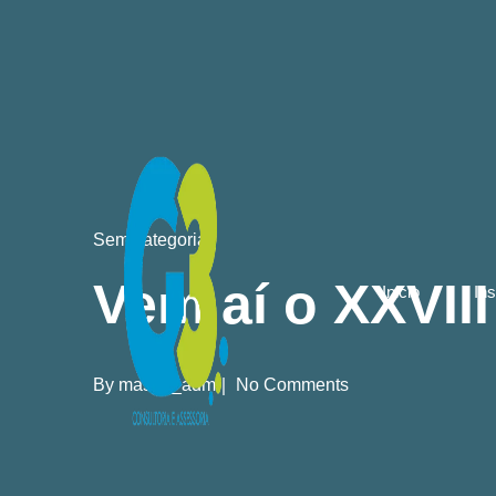
Sem categoria
Vem aí o XXVII
Inicio
Ins
By
master_adm
No Comments