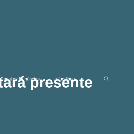
tará presente
Canal de Denúncias
e-fundiário