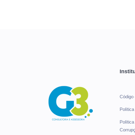
Instit
Código 
Polític
Polític
Corrup