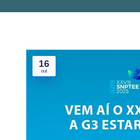
16
out