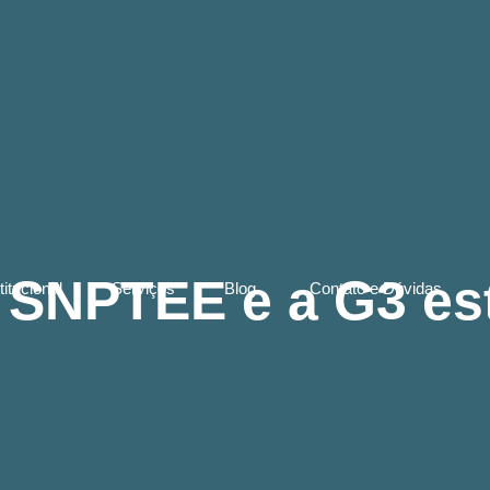
I SNPTEE e a G3 es
titucional
Serviços
Blog
Contato e Dúvidas