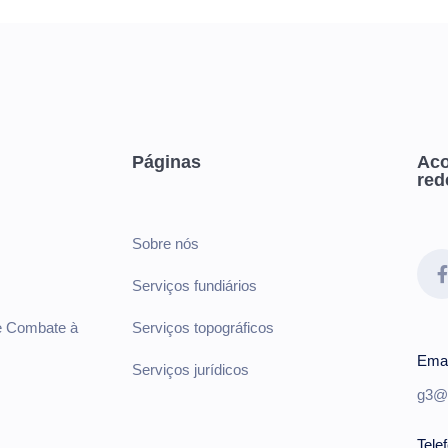
Páginas
Ac
red
Sobre nós
Serviços fundiários
 e Combate à
Serviços topográficos
Emai
Serviços jurídicos
g
3@g
Tele