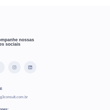
ompanhe nossas
es sociais
l:
3consult.com.br
fones: